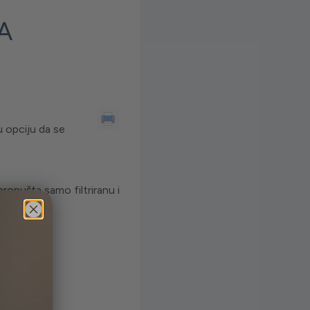
A
 opciju da se
ropušta samo filtriranu i
sudopere.