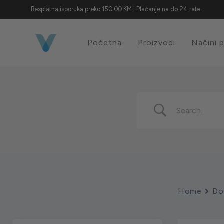
Besplatna isporuka preko 150.00 KM I Plaćanje na do 24 rate
Početna
Proizvodi
Načini 
Home
Do