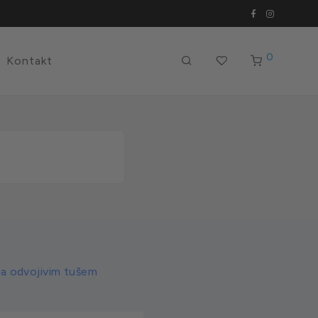
0
Kontakt
sa odvojivim tušem