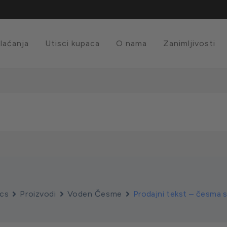
plaćanja
Utisci kupaca
O nama
Zanimljivosti
cs
Proizvodi
Voden Česme
Prodajni tekst – česma 