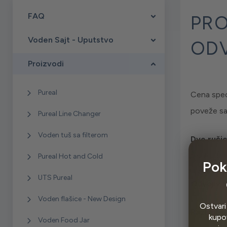
FAQ
PRO
Voden Sajt - Uputstvo
ODV
Proizvodi
Pureal
Cena spec
poveže s
Pureal Line Changer
Voden tuš sa filterom
Dve ruči
samim tim 
Pureal Hot and Cold
Pok
UTS Pureal
Odvojiv 
Voden flašice - New Design
Ostvari
Različite
kupov
Voden Food Jar