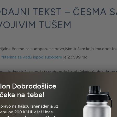
DAJNI TEKST – ČESMA S
OJIVIM TUŠEM
ijalne česme za sudoperu sa odvojivim tušem koja ima dodatnu
a
filterima za vodu ispod sudopere
je 23.599 rsd.
ce
– Jedna služi za vodu iz vodovoda (toplu/hladnu), dok druga p
se štedi i na filterima i na prostoru.
lon Dobrodošlice
čeka na tebe!
tuš
– omogućava Vam da jednostavno doprete da svakog ugla 
 pravo na flašicu iznenađenja uz
 opcije mlaza na tušu
– za lakše ispiranje hrane ili sudova.
inu od 200 KM ili više! Unesi