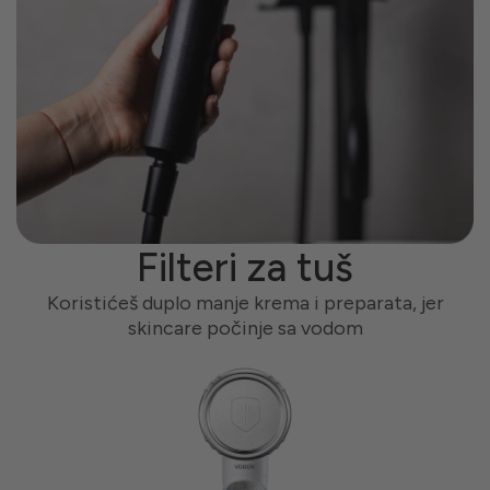
N
Filteri za tuš
,
Koristićeš duplo manje krema i preparata, jer
skincare počinje sa vodom