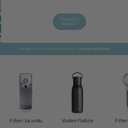
POGLEDAJ
PONUDU
ISPROBAJ BILO KOJI VODEN PROIZVOD
• 30 DANA BEZ RIZIKA
Filteri za vodu
Voden Flašice
Filter