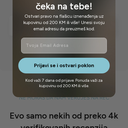
čeka na tebe!
Ostvari pravo na flašicu iznenađenja uz
kupovinu od 200 KM ili više! Unesi svoju
email adresu da preuzmeš kod.
Email
Prijavi se i ostvari poklon
Kod važi 7 dana od prijave. Ponuda važi za
kupovinu od 200 KM ili više.
NE MORAŠ DA NAM VERUJEŠ NA REČ
Evo samo nekih od preko 4k
verifikovanih recenzija