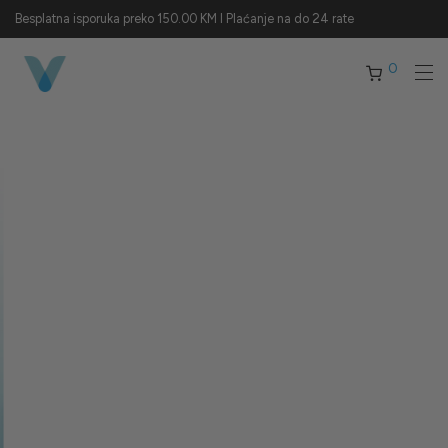
Besplatna isporuka preko 150.00 KM I Plaćanje na do 24 rate
0