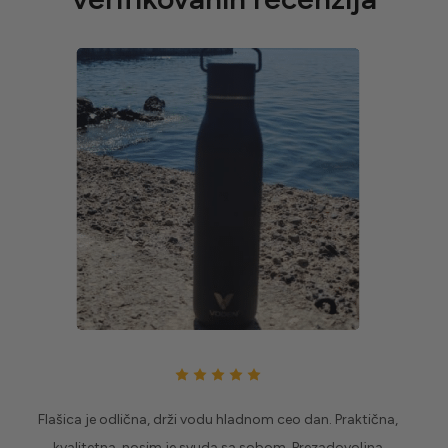
Flašica je odlična, drži vodu hladnom ceo dan. Praktična,
kvalitetna, nosim je svuda sa sobom. Prezadovoljna