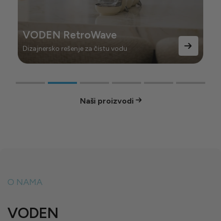
VODEN RetroWave
Dizajnersko rešenje za čistu vodu
Naši proizvodi
O NAMA
VODEN