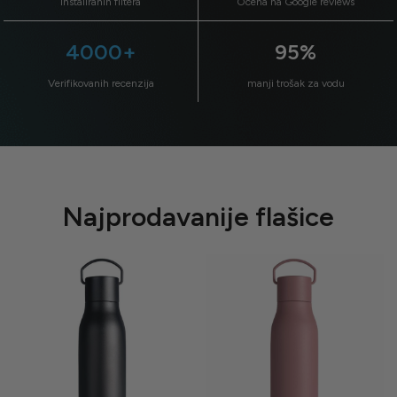
instaliranih filtera
Ocena na Google reviews
4000+
95%
Verifikovanih recenzija
manji trošak za vodu
Najprodavanije flašice