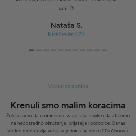
sam! 🙂
Nataša S.
Black Powder 0.75l
Voden zajednica
Krenuli smo malim koracima
Želeći samo da promenimo svoje loše navike i da utičemo
na neposredno okruženje, prijatelje i porodice. Danas
Voden predstavlja veliku zajednicu sa preko 20k članova.