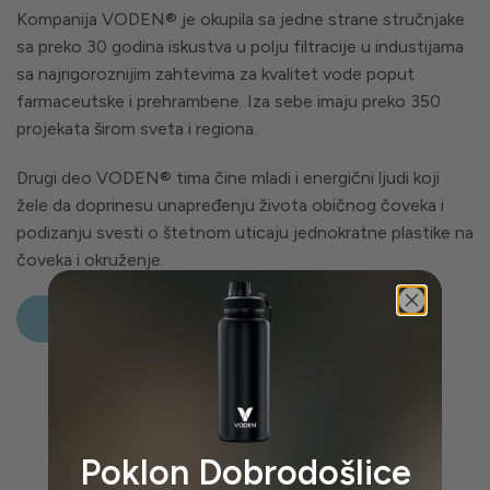
Kompanija VODEN® je okupila sa jedne strane stručnjake
sa preko 30 godina iskustva u polju filtracije u industijama
sa najrigoroznijim zahtevima za kvalitet vode poput
farmaceutske i prehrambene. Iza sebe imaju preko 350
projekata širom sveta i regiona.
Drugi deo VODEN® tima čine mladi i energični ljudi koji
žele da doprinesu unapređenju života običnog čoveka i
podizanju svesti o štetnom uticaju jednokratne plastike na
čoveka i okruženje.
Saznaj više o nama
Poklon Dobrodošlice