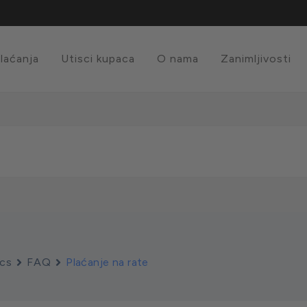
plaćanja
Utisci kupaca
O nama
Zanimljivosti
cs
FAQ
Plaćanje na rate