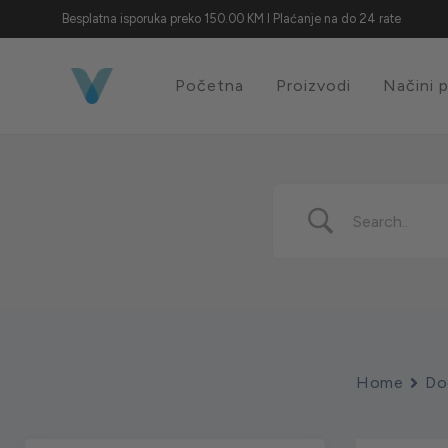
Besplatna isporuka preko 150.00 KM I Plaćanje na do 24 rate
Početna
Proizvodi
Načini 
Home
Do