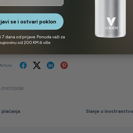
ma ili karticom.
ijavi se i ostvari poklon
e your Feelings
i 7 dana od prijave. Ponuda važi za
kupovinu od 200 KM ili više.
rticle :
 21/07/2026
 plaćanja
Slanje u inostranstv