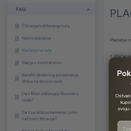
FAQ
PLA
Čišćenje/održavanje tuša
Načini plaćanja
Plaćanje 
Plaćanje na rate
1. Plaćanj
Slanje u inostranstvo
preko sajt
Pok
Benefiti direktnog povezivanja
filtera na dovod vode
2. Plaćanj
potrebnu 
Da li filteri otklanjaju fluoride iz
Ostvari
vode?
kupov
3. Plaćanj
svoju 
Da li se uklanja kamenac ovim
načinom filtracije?
Email
Takođe mo