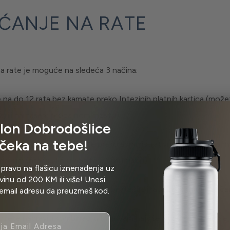
ĆANJE NA RATE
na rate je moguće na sledeća 3 načina:
e na do 12 rata bez kamate preko Intezinih platnih kartica (možet
a, ili na našem prodajnom mestu);
lon Dobrodošlice
čeka na tebe!
e na do 12 rata bez kamate preko administrativne zabrane (na m
dokumentaciju koju nosite u Vašu firmu);
 pravo na flašicu iznenađenja uz
inu od 200 KM ili više! Unesi
e na rate čekovima građana (Vi birate broj rata, maksimum na če
email adresu da preuzmeš kod.
žete napraviti kombinaciju koja Vam najviše odgovara- deo se m