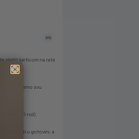
e platiti karticom na rate
ail Vam šaljemo svu
mu je 5.000 rsd).
ože platiti u gotovini, a