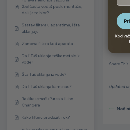
Pojava mehurića vazduha
deo čekovi
(beličasta voda) posle montaže,
da li je to hlor?
Pr
Sastav filtera u aparatima, i šta
uklanjaju
What ar
Kod važ
Zamena filtera kod aparata
Da li Tuš uklanja teške metale iz
vode?
Share This A
Šta Tuš uklanja iz vode?
Da li Tuš uklanja kamenac?
Updated on
Razlika između Pureala i Line
Changera
Načini
Kako filteru produžiti rok?
Filter je jako prljav da li mu je vreme