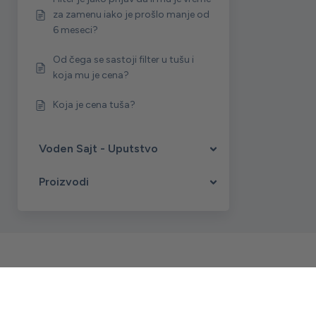
za zamenu iako je prošlo manje od
6 meseci?
Od čega se sastoji filter u tušu i
koja mu je cena?
Koja je cena tuša?
Voden Sajt - Uputstvo
Proizvodi