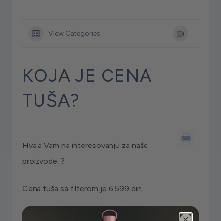
View Categories
KOJA JE CENA
TUŠA?
Hvala Vam na interesovanju za naše
proizvode. ?
Cena tuša sa filterom je 6.599 din.
U pitanju je jedini filter na tržištu koji je