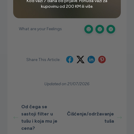
Kod važi 7 dana od prijave. Ponuda važi za
Garancija na tuš je 3 godine.
kupovinu od 200 KM ili više.
What are your Feelings
Share This Article :
Updated on 21/07/2026
Od čega se
sastoji filter u
Čišćenje/održavanje
tušu i koja mu je
tuša
cena?