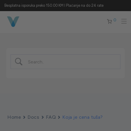
Besplatna isporuka preko 150.00 KM I Plaćanje na do 24 rate
0
Home
Docs
FAQ
Koja je cena tuša?