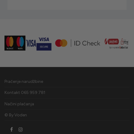
Praćenje narudžbine
Kontakt 065 959 781
Načini plaćanja
© By
Voden