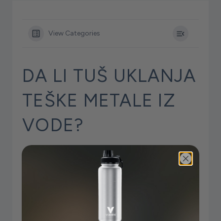
View Categories
DA LI TUŠ UKLANJA
TEŠKE METALE IZ
VODE?
Proces kojim bi se teški metali uklonili iz
vode bi drastično smanjio pritisak, toliko da
ni kupanje ne bi bilo moguće.