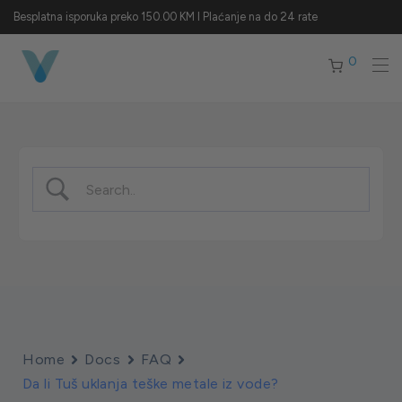
Besplatna isporuka preko 150.00 KM I Plaćanje na do 24 rate
0
Home
Docs
FAQ
Da li Tuš uklanja teške metale iz vode?