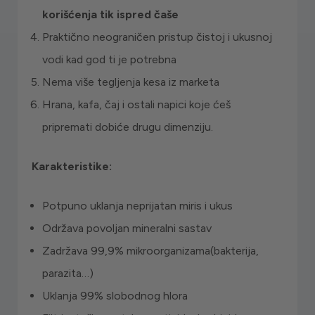
korišćenja tik ispred čaše
Praktično neograničen pristup čistoj i ukusnoj
vodi kad god ti je potrebna
Nema više tegljenja kesa iz marketa
Hrana, kafa, čaj i ostali napici koje ćeš
pripremati dobiće drugu dimenziju.
Karakteristike:
Potpuno uklanja neprijatan miris i ukus
Održava povoljan mineralni sastav
Zadržava 99,9% mikroorganizama(bakterija,
parazita…)
Uklanja 99% slobodnog hlora