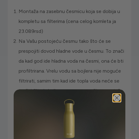
Montaža na zasebnu česmicu koja se dobija u
kompletu sa filterima (cena celog komleta ja
23.089rsd)
Na Vašu postojeću česmu tako što će se
prespojiti dovod hladne vode u česmu. To znači
da kad god ide hladna voda na česmi, ona će bti
profiltrirana. Vrelu vodu sa bojlera nije moguće
filtrirati, samim tim kad ide topla voda neće se
trošiti filteri. Jedina mana ovog načina montaže
je to što će se više trošiti filteri u odnosu na
prve dve opcije, ali ako imate mašinu za sudove i
generalno česmu ne koristite za pranje onda ta
razlika nije preterano velika.