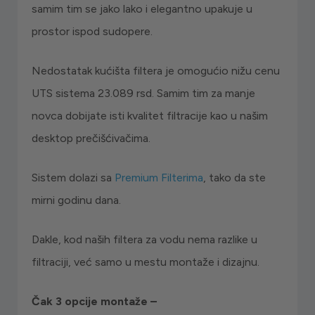
samim tim se jako lako i elegantno upakuje u
prostor ispod sudopere.
Nedostatak kućišta filtera je omogućio nižu cenu
UTS sistema 23.089 rsd. Samim tim za manje
novca dobijate isti kvalitet filtracije kao u našim
desktop prečišćivačima.
Sistem dolazi sa
Premium Filterima
, tako da ste
mirni godinu dana.
Dakle, kod naših filtera za vodu nema razlike u
filtraciji, već samo u mestu montaže i dizajnu.
Čak 3 opcije montaže –