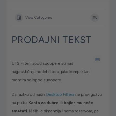
View Categories
PRODAJNI TEKST
UTS Filteri ispod sudopere su naš
najpraktičniji model filtera, jako kompaktan i
montira se ispod sudopere.
Za razliku od naših
Desktop Filtera
ne pravi gužvu
na pultu.
Kanta za đubre ili bojler mu neće
smetati
. Malih je dimenzija i nema rezervoar, pa