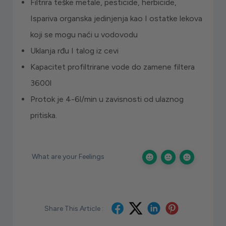
Filtrira teške metale, pesticide, herbicide,
Ispariva organska jedinjenja kao I ostatke lekova
koji se mogu naći u vodovodu
Uklanja rđu I talog iz cevi
Kapacitet profiltrirane vode do zamene filtera
3600l
Protok je 4-6l/min u zavisnosti od ulaznog
pritiska.
What are your Feelings
Share This Article :