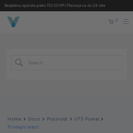
Besplatna isporuka preko 150.00 KM I Plaćanje na do 24 rate
0
Home
Docs
Proizvodi
UTS Pureal
Prodajni tekst