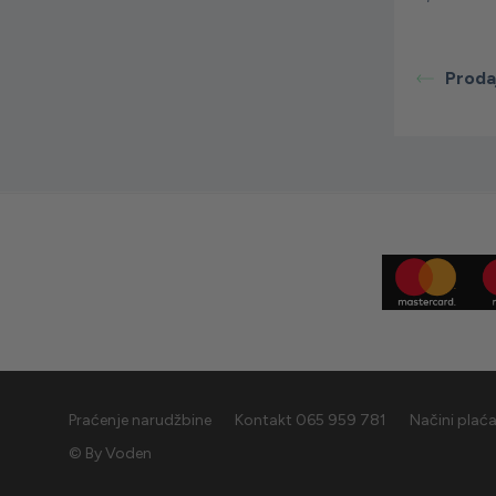
Proda
Praćenje narudžbine
Kontakt 065 959 781
Načini plać
© By
Voden