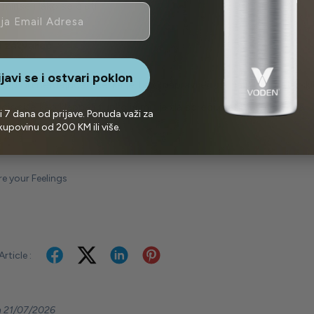
mirise i lako se čisti
i zatvarač
ijavi se i ostvari poklon
 čep od nerđajućeg čelika je tako napravljen da ga ne morate skid
cioniše kao klapna i funkcija mu je da spreči prašinu i mirise da u
i 7 dana od prijave. Ponuda važi za
kupovinu od 200 KM ili više.
e your Feelings
rticle :
 21/07/2026