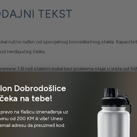
DAJNI TEKST
okal ručno rađen od specijalnog borosilikatnog stakla. Kapacitet
 od nerđajućeg čelika.
premine 1,5l naš stakleni bokal bez problema staje u vrata od friž
etnije staklo
lon Dobrodošlice
čeka na tebe!
je vrsta borosilikatnog stakla koje odoleva toploti, abraziji i ko
 pravo na flašicu iznenađenja uz
 će ostati prozirno kao novo, izdržava od minus 20⁰C do plus
inu od 200 KM ili više! Unesi
email adresu da preuzmeš kod.
istiti i mikrotalasnu peć za zagrevanje. Staklena površina je glat