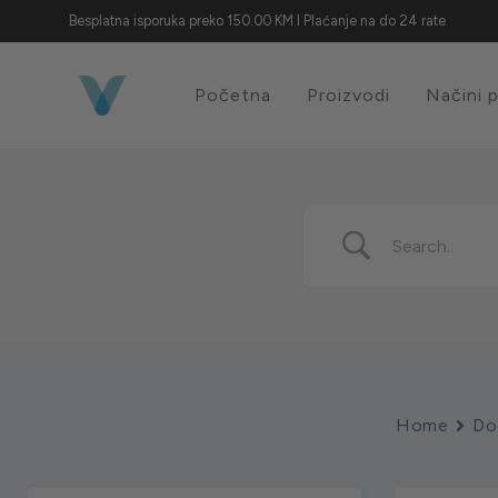
Besplatna isporuka preko 150.00 KM I Plaćanje na do 24 rate
Početna
Proizvodi
Načini 
Home
Do