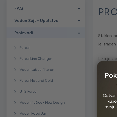
FAQ
PRO
Voden Sajt - Uputstvo
Proizvodi
Stakleni b
je izrađen
Pureal
Iako je za
Pureal Line Changer
Voden tuš sa filterom
Najkvalit
Pok
Pureal Hot and Cold
U pitanju 
UTS Pureal
Ostvari
upotrebom
kupov
Voden flašice - New Design
svoju 
Možete kor
Voden Food Jar