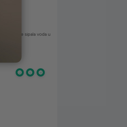
ati da bi se sipala voda u
đu u bokal.