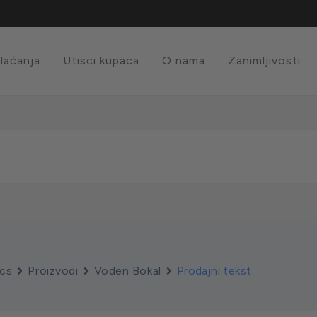
plaćanja
Utisci kupaca
O nama
Zanimljivosti
cs
Proizvodi
Voden Bokal
Prodajni tekst