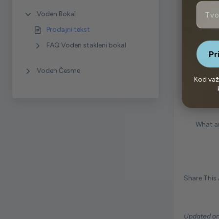
apsorbuje 
Email
Voden Bokal
Prodajni tekst
Inovativn
FAQ Voden stakleni bokal
Pr
Specijalni
Voden Česme
čašu. Funk
Kod važ
What ar
Share This A
Updated on