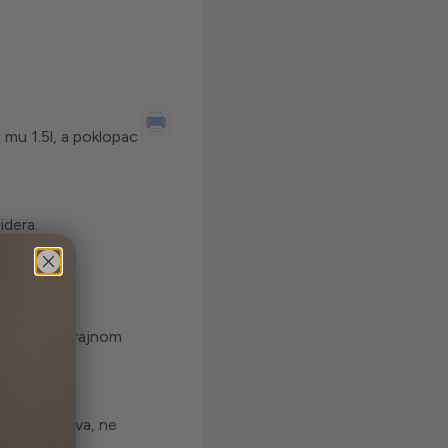
 mu 1.5l, a poklopac
idera.
roziji. Dugotrajnom
 150⁰C.
ka i osetljiva, ne