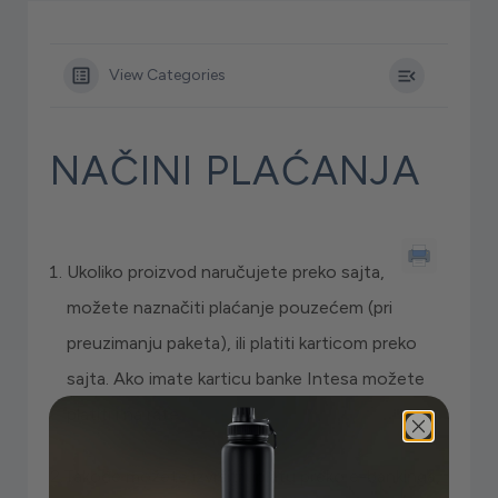
View Categories
NAČINI PLAĆANJA
Ukoliko proizvod naručujete preko sajta,
možete naznačiti plaćanje pouzećem (pri
preuzimanju paketa), ili platiti karticom preko
sajta. Ako imate karticu banke Intesa možete
platiti i na rate.
2.Takođe možete izvršiti uplatu preko e-bankinga,