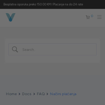
Besplatna isporuka preko 150.00 KM I Plaćanje na do 24 rate
0
Home
Docs
FAQ
Načini plaćanja