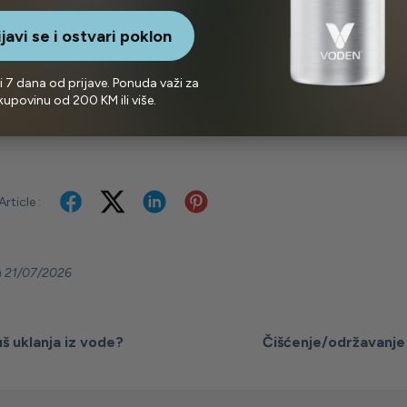
iranjem ćete skinuti krupnu prljavštinu sa njega, i produžiti mu v
ijavi se i ostvari poklon
i 7 dana od prijave. Ponuda važi za
kupovinu od 200 KM ili više.
e your Feelings
rticle :
 21/07/2026
š uklanja iz vode?
Čišćenje/održavanje