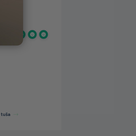
ek trajanja.
 tuša