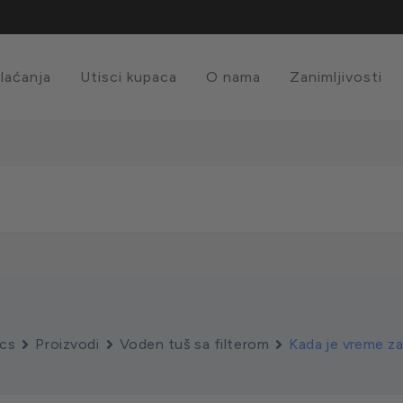
plaćanja
Utisci kupaca
O nama
Zanimljivosti
cs
Proizvodi
Voden tuš sa filterom
Kada je vreme za