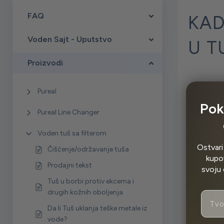
FAQ
KAD
Voden Sajt - Uputstvo
U T
Proizvodi
Pureal
Sama zapr
Pok
znači da o
Pureal Line Changer
Preporuka 
Voden tuš sa filterom
testiranju
Ostvari
Čišćenje/održavanje tuša
kupov
Prodajni tekst
Sam filter
svoju 
Tuš u borbi protiv ekcema i
samom filt
drugih kožnih oboljenja
Email
Da li Tuš uklanja teške metale iz
Filter mož
vode?