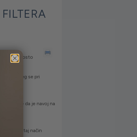
FILTERA
enu, već prosto
 posle kojeg se pri
primetićete da je navoj na
minuta. Na taj način