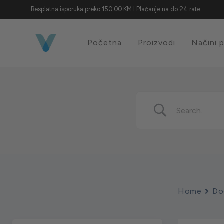
Besplatna isporuka preko 150.00 KM I Plaćanje na do 24 rate
Početna
Proizvodi
Načini 
Home
Do