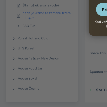
kontra-isp
Šta Tuš uklanja iz vode?
Pr
Kada je vreme za zamenu filtera
u tušu?
Kod važ
FAQ Tuš
What ar
Pureal Hot and Cold
UTS Pureal
Share This A
Voden flašice - New Design
Voden Food Jar
Updated on
Voden Bokal
Voden Česme
Šta Tu