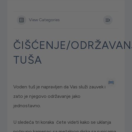
View Categories
ČIŠĆENJE/ODRŽAVAN
TUŠA
Voden tuš je napravljen da Vas služi zauvek i
zato je njegovo održavanje jako
jednostavno.
U sledeća tri koraka ćete videti kako se uklanja
potpuno kamenac sa metalnog diska sa rupicama.