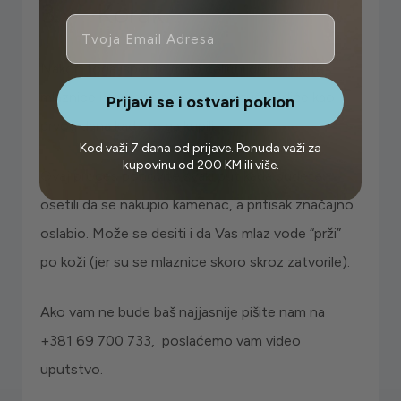
3. Korak
Email
Nakon toga isperite malo čelični disk obrišite
mlaznice i navrnite ga nazad na tuš i radiće kao
Prijavi se i ostvari poklon
prvog dana kad ste ga kupili. J
Kod važi 7 dana od prijave. Ponuda važi za
kupovinu od 200 KM ili više.
Ovaj proces ponovite svaki put kada budete
osetili da se nakupio kamenac, a pritisak značajno
oslabio. Može se desiti i da Vas mlaz vode “prži”
po koži (jer su se mlaznice skoro skroz zatvorile).
Ako vam ne bude baš najjasnije pišite nam na
+381 69 700 733, poslaćemo vam video
uputstvo.