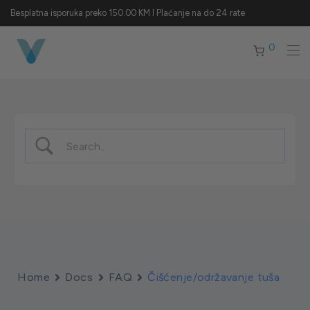
Besplatna isporuka preko 150.00 KM I Plaćanje na do 24 rate
0
Home
Docs
FAQ
Čišćenje/održavanje tuša