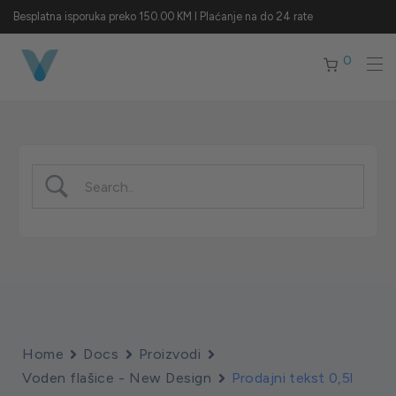
Besplatna isporuka preko 150.00 KM I Plaćanje na do 24 rate
0
Home
Docs
Proizvodi
Voden flašice - New Design
Prodajni tekst 0,5l