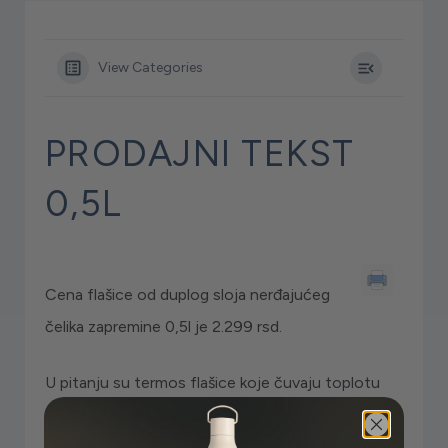
View Categories
PRODAJNI TEKST
0,5L
Cena flašice od duplog sloja nerđajućeg
čelika zapremine 0,5l je 2.299 rsd.
U pitanju su termos flašice koje čuvaju toplotu
napitka 12h, a hladnoću 24h.