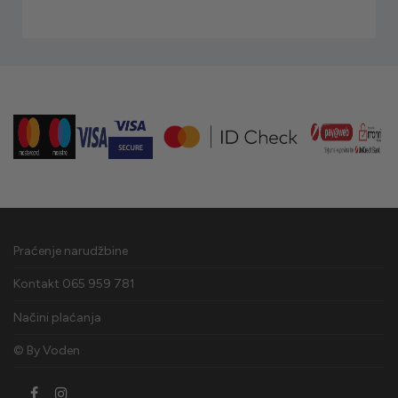
Praćenje narudžbine
Kontakt 065 959 781
Načini plaćanja
© By
Voden