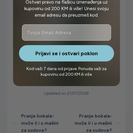
Ostvari pravo na flašicu iznenađenja uz
kupovinu od 200 KM ili više! Unesi svoju
Takođe se može bez problema prati i u mašini.
email adresu da preuzmeš kod.
Email
What are your Feelings
Prijavi se i ostvari poklon
Kod važi 7 dana od prijave. Ponuda važi za
Share This Article :
kupovinu od 200 KM ili više.
Updated on 21/07/2026
Pranje bokala-
Pranje bokala-
može li i u mašini
može li i u mašini
za sudove?
za sudove?