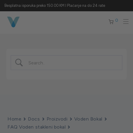
Besplatna isporuka preko 150.00 KM I Plaćanje na do 24 rate
0
Home
Docs
Proizvodi
Voden Bokal
FAQ Voden stakleni bokal