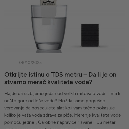
08/10/2025
Otkrijte istinu o TDS metru – Da li je on
stvarno merač kvaliteta vode?
Hajde da razbijemo jedan od velikih mitova o vodi… Ima li
nešto gore od loše vode? Možda samo pogrešno
verovanje da posedujete alat koji vam tačno pokazuje
koliko je vaša voda zdrava za piće. Merenje kvaliteta vode
pomoću jedne „ Čarobne napravice “ zvane TDS metar