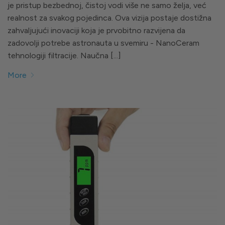
je pristup bezbednoj, čistoj vodi više ne samo želja, već
realnost za svakog pojedinca. Ova vizija postaje dostižna
zahvaljujući inovaciji koja je prvobitno razvijena da
zadovolji potrebe astronauta u svemiru - NanoCeram
tehnologiji filtracije. Naučna [...]
More