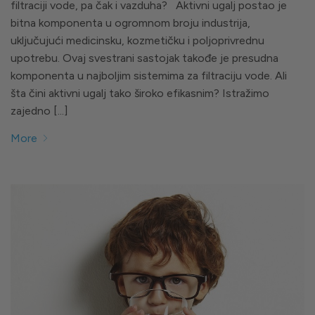
filtraciji vode, pa čak i vazduha? Aktivni ugalj postao je
bitna komponenta u ogromnom broju industrija,
uključujući medicinsku, kozmetičku i poljoprivrednu
upotrebu. Ovaj svestrani sastojak takođe je presudna
komponenta u najboljim sistemima za filtraciju vode. Ali
šta čini aktivni ugalj tako široko efikasnim? Istražimo
zajedno [...]
More