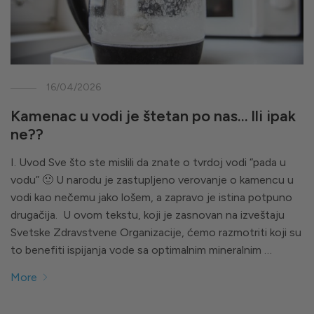
16/04/2026
Kamenac u vodi je štetan po nas… Ili ipak
ne??
I. Uvod Sve što ste mislili da znate o tvrdoj vodi “pada u
vodu” 🙂 U narodu je zastupljeno verovanje o kamencu u
vodi kao nečemu jako lošem, a zapravo je istina potpuno
drugačija. U ovom tekstu, koji je zasnovan na izveštaju
Svetske Zdravstvene Organizacije, ćemo razmotriti koji su
to benefiti ispijanja vode sa optimalnim mineralnim …
More