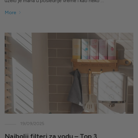
uzelo je maha u poslednje vreme i kao neko …
More
19/09/2025
Najbolji filteri za vodu – Top 3