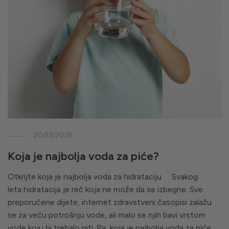
20/12/2025
Koja je najbolja voda za piće?
Otkrijte koja je najbolja voda za hidrataciju Svakog
leta hidratacija je reč koja ne može da se izbegne. Sve
preporučene dijete, internet zdravstveni časopisi zalažu
se za veću potrošnju vode, ali malo se njih bavi vrstom
vode koju bi trebalo piti. Pa, koja je najbolja voda za piće