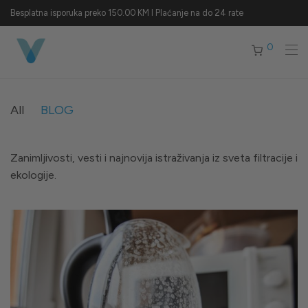
Besplatna isporuka preko 150.00 KM I Plaćanje na do 24 rate
0
All
BLOG
Zanimljivosti, vesti i najnovija istraživanja iz sveta filtracije i
ekologije.