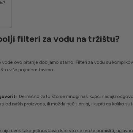
odu?
olji filteri za vodu na tržištu?
je vode ovo pitanje dobijamo stalno. Filteri za vodu su komplikov
 što više pojednostavimo.
dgovoriti
. Delimično zato što se mnogi naši kupci nadaju odgovor
i od naših proizvoda, ili možda nečiji drugi, i kupiti ga koliko sut
e nije uvek tako jednostavan kao što se može pomisliti, uglavn