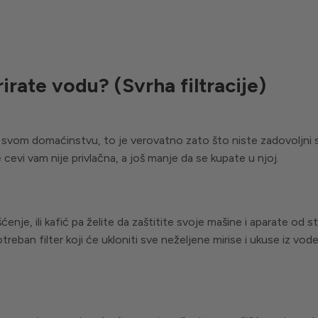
trirate vodu?
(Svrha filtracije)
 u svom domaćinstvu, to je verovatno zato što niste zadovoljni 
e cevi vam nije privlačna, a još manje da se kupate u njoj.
enje, ili kafić pa želite da zaštitite svoje mašine i aparate od s
eban filter koji će ukloniti sve neželjene mirise i ukuse iz vod