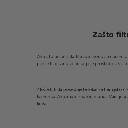
Zašto fil
Ako ste odlučili da filtrirate vodu sa česme
pijete hlorisanu vodu koja je prošla kroz star
Može biti da posedujete lokal za hemijsko čišć
kamenca. Ako imate restoran onda Vam je potr
kuva…