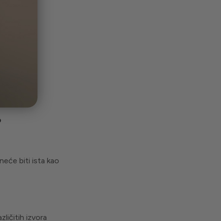
?
neće biti ista kao
ličitih izvora