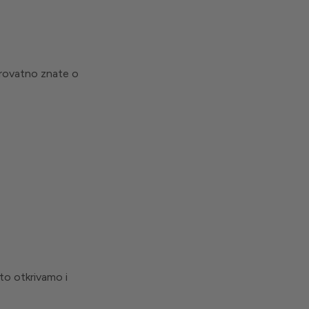
verovatno znate o
isto otkrivamo i