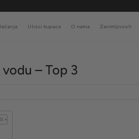
plaćanja
Utisci kupaca
O nama
Zanimljivosti
za vodu – Top 3