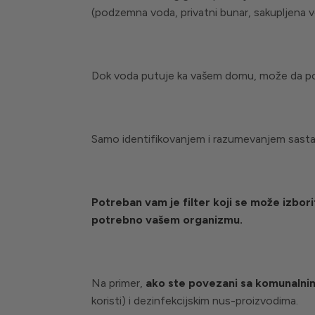
(podzemna voda, privatni bunar, sakupljena voda
Dok voda putuje ka vašem domu, može da poku
Samo identifikovanjem i razumevanjem sastava 
Potreban vam je filter koji se može izborit
potrebno vašem organizmu.
Na primer,
ako ste povezani sa komunaln
koristi) i dezinfekcijskim nus-proizvodima.