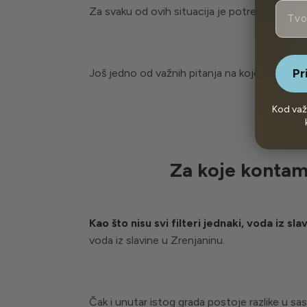
Email
Za svaku od ovih situacija je potreban potreba
Pr
Još jedno od važnih pitanja na koje bi trebalo
Kod važ
Za koje kontami
Kao što nisu svi filteri jednaki, voda iz sla
voda iz slavine u Zrenjaninu.
Čak i unutar istog grada postoje razlike u sa