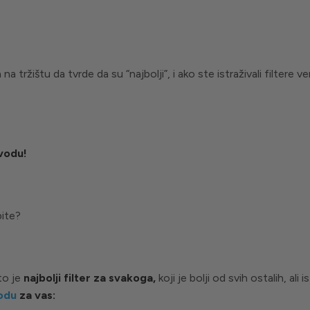
a tržištu da tvrde da su “najbolji”, i ako ste istraživali filtere 
 vodu!
pite?
to je
najbolji filter za svakoga,
koji je bolji od svih ostalih, ali 
vodu
za vas: