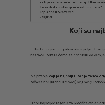
Za koje kontaminante vam trebaju filteri za v
Tačka ulaska ili Filtracija na mestu upotrebe?
Top 3 tipa filtera za vodu
Zaključak
Koji su najb
Otkad smo pre 30 godina ušli u polje filtraci
nastavku teksta ćemo se potruditi da vam je
Na pitanje
koji je najbolji filter je teško o
tačan filter (brend ili model) koji mogu odabrat
Izbor najboljeg rešenja za prečišćavanje vod