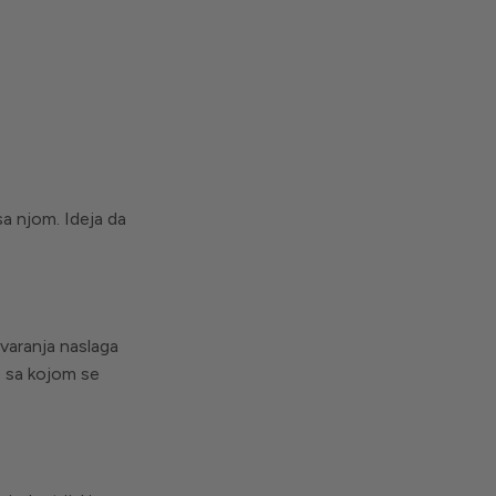
sa njom. Ideja da
tvaranja naslaga
e sa kojom se