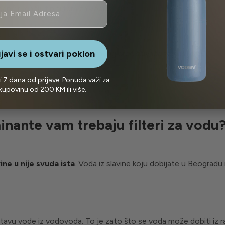
n drugačiji tip filtera za vodu.
ijavi se i ostvari poklon
 obratiti pažnju pri izboru pravog prečišćivača za vas je:
i 7 dana od prijave. Ponuda važi za
kupovinu od 200 KM ili više.
nante vam trebaju filteri za vodu
vine u nije svuda ista
. Voda iz slavine koju dobijate u Beogradu 
stavu vode iz vodovoda. To je zato što se voda može dobiti iz raz