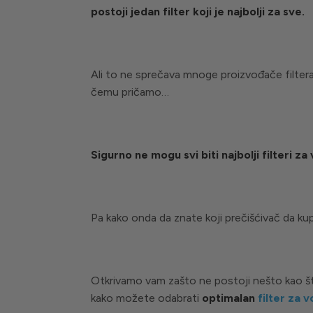
postoji jedan filter koji je najbolji za sve.
Ali to ne sprečava mnoge proizvođače filtera n
čemu pričamo…
Sigurno ne mogu svi biti najbolji filteri za
Pa kako onda da znate koji prečišćivač da ku
Otkrivamo vam zašto ne postoji nešto kao š
kako možete odabrati
optimalan
filter za 