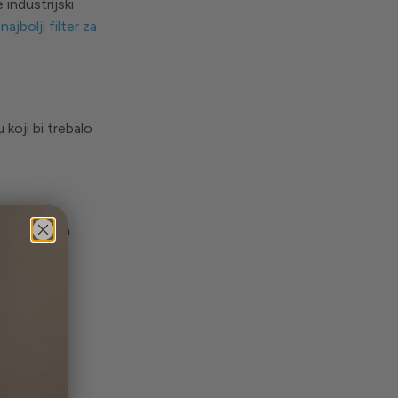
industrijski
r
najbolji filter za
 koji bi trebalo
kva vam voda