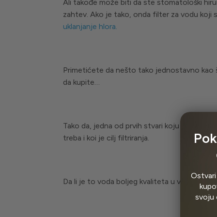
Ali takođe može biti da ste stomatološki hiru
zahtev. Ako je tako, onda filter za vodu koji sa
uklanjanje hlora.
Primetićete da nešto tako jednostavno kao što 
da kupite…
Tako da, jedna od prvih stvari koju bi trebalo 
Pok
treba i koi je cilj filtriranja.
Ostvari
Da li je to voda boljeg kvaliteta u vašem domu,
kupov
svoju 