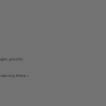
rugim, gorućim
lo kog filtera, i