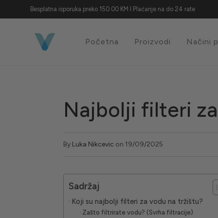
Besplatna isporuka preko 150.00 KM I Plaćanje na do 24 rate
Početna
Proizvodi
Načini 
Najbolji filteri 
By
Luka Nikcevic
on 19/09/2025
Sadržaj
Koji su najbolji filteri za vodu na tržištu?
Zašto filtrirate vodu? (Svrha filtracije)