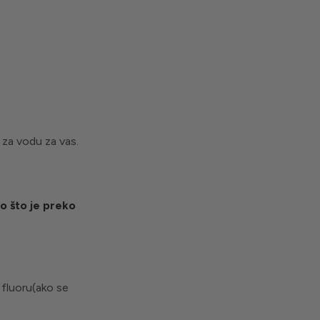
 za vodu za vas.
no što je preko
, fluoru(ako se