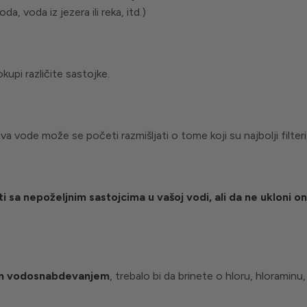
, voda iz jezera ili reka, itd.)
pi različite sastojke.
vode može se početi razmišljati o tome koji su najbolji filteri
i sa nepoželjnim sastojcima u vašoj vodi, ali da ne ukloni o
im vodosnabdevanjem
, trebalo bi da brinete o hloru, hloraminu