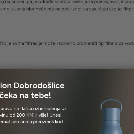
rg na primer, pa je određena vrsta rešenja za prečišćavanje vode 
mo uklanja hlor neće biti najbolji izbor za vas, čak i ako je filte
je svrha filtracije može radikalno promeniti tip filtera za vodu
da se zapitate je šta stoji iza vaše odluke da filtrirate vodu, ka
lon Dobrodošlice
čeka na tebe!
 pravo na flašicu iznenađenja uz
 restoranu, kafiću, ili stomatološkoj ordinaciji itd.?
inu od 200 KM ili više! Unesi
email adresu da preuzmeš kod.