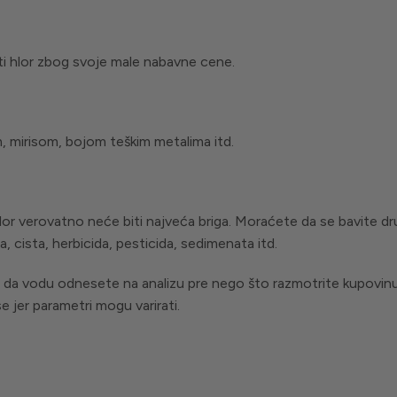
sti hlor zbog svoje male nabavne cene.
 mirisom, bojom teškim metalima itd.
hlor verovatno neće biti najveća briga. Moraćete da se bavite d
sa, cista, herbicida, pesticida, sedimenata itd.
a vodu odnesete na analizu pre nego što razmotrite kupovinu bi
e jer parametri mogu varirati.