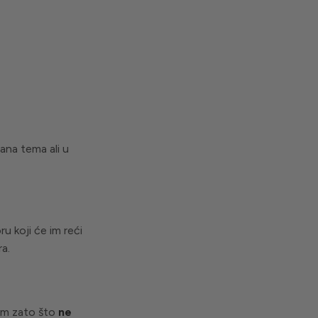
ana tema ali u
u koji će im reći
ra.
om zato što
ne