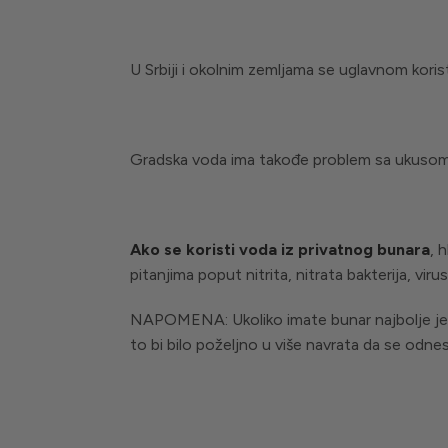
U Srbiji i okolnim zemljama se uglavnom kori
Gradska voda ima takođe problem sa ukusom,
Ako se koristi voda iz privatnog bunara
, 
pitanjima poput nitrita, nitrata bakterija, viru
NAPOMENA: Ukoliko imate bunar najbolje je d
to bi bilo poželjno u više navrata da se odnes