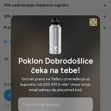
30h zadržavanje hladnoće napitka
30h čuvanje toplote
Premijum kutija
Ocenjeno
38
4.92
od 5 na osnovu
Poklon Dobrodošlice
ocena kupaca
čeka na tebe!
Ostvari pravo na flašicu iznenađenja uz
Dodatne informacije
kupovinu od 200 KM ili više! Unesi svoju
email adresu da preuzmeš kod.
38
Recenzije
Email
P & O