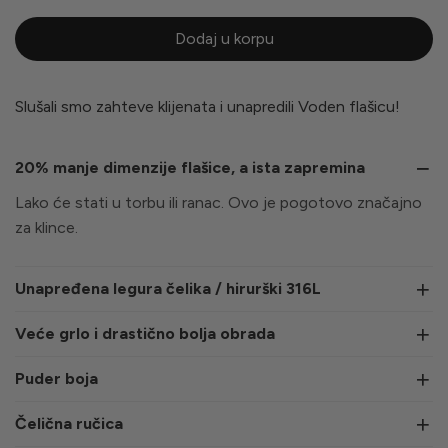
Dodaj u korpu
Slušali smo zahteve klijenata i unapredili Voden flašicu!
20% manje dimenzije flašice, a ista zapremina
Lako će stati u torbu ili ranac. Ovo je pogotovo značajno
za klince.
Unapređena legura čelika / hirurški 316L
Veće grlo i drastično bolja obrada
Puder boja
Čelična ručica