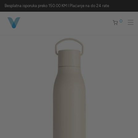
Besplatna isporuka preko 150.00 KM I Plaćanje na do 24 rate
0