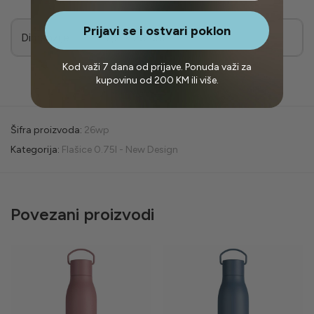
Prijavi se i ostvari poklon
Dimenzije
7,2 × 28 cm
Kod važi 7 dana od prijave. Ponuda važi za
kupovinu od 200 KM ili više.
Šifra proizvoda:
26wp
Kategorija:
Flašice 0.75l - New Design
Povezani proizvodi