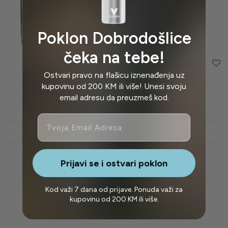
Poklon Dobrodošlice
čeka na tebe!
Voden Stakleni
Voden Termos
Ostvari pravo na flašicu iznenađenja uz
Bokal
Bokal 1.2l – Blue
kupovinu od 200 KM ili više! Unesi svoju
39,95
BAM
50,00
BAM
email adresu da preuzmeš kod.
Dodaj u korpu
Dodaj u korpu
Email
Pregled
Pregled
Prijavi se i ostvari poklon
Kod važi 7 dana od prijave. Ponuda važi za
kupovinu od 200 KM ili više.