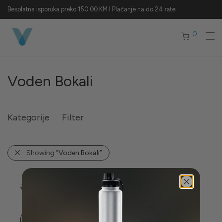
Besplatna isporuka preko 150.00 KM I Plaćanje na do 24 rate
0
Voden Bokali
Kategorije
Filter
Showing
“Voden Bokali”