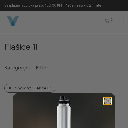
Besplatna isporuka preko 150.00 KM I Plaćanje na do 24 rate
0
Flašice 1l
Kategorije
Filter
Showing
“Flašice 1l”