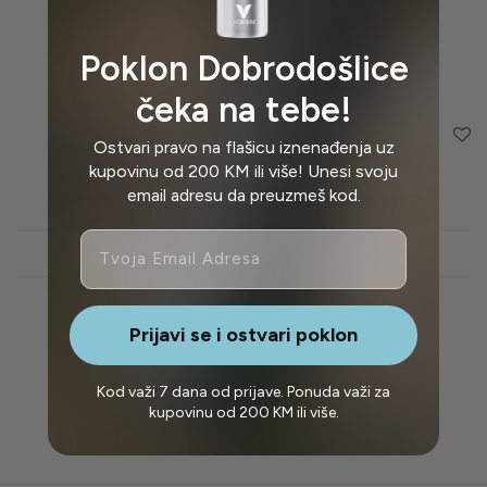
Poklon Dobrodošlice
čeka na tebe!
Baš Čelik 1l
Crna Mat 1l
Ostvari pravo na flašicu iznenađenja uz
kupovinu od 200 KM ili više! Unesi svoju
49,95
BAM
49,95
BAM
email adresu da preuzmeš kod.
Dodaj u korpu
Dodaj u korpu
Email
Pregled
Pregled
Prijavi se i ostvari poklon
Kod važi 7 dana od prijave. Ponuda važi za
kupovinu od 200 KM ili više.