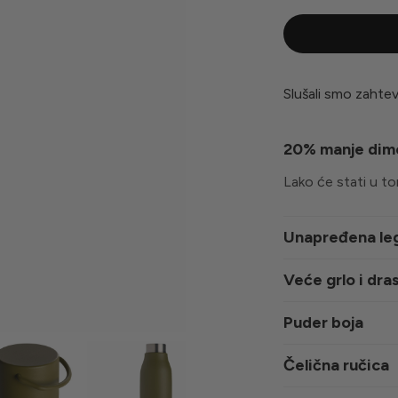
Slušali smo zahteve
20% manje dimen
Lako će stati u to
Unapređena legu
Veće grlo i dra
Puder boja
Čelična ručica