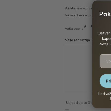
Budite prvi koji će napisati r
Pok
Vaša adresa e-pošte neće bit
Vaša ocena
Ostvari
kupov
Vaša recenzija
*
svoju 
Email
Pr
Kod važ
Upload up to 3 images or v