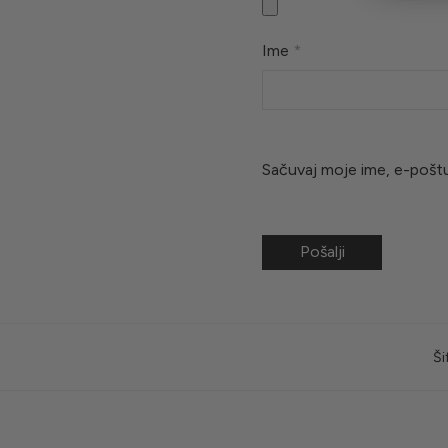
Ime
*
Sačuvaj moje ime, e-pošt
Ši