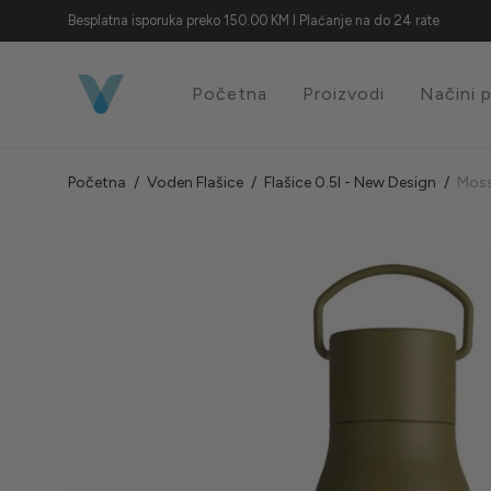
Besplatna isporuka preko 150.00 KM I Plaćanje na do 24 rate
Početna
Proizvodi
Načini 
Početna
/
Voden Flašice
/
Flašice 0.5l - New Design
/
Moss