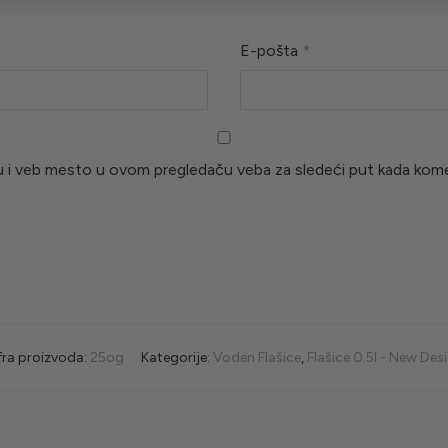
E-pošta
*
u i veb mesto u ovom pregledaču veba za sledeći put kada kom
fra proizvoda:
25og
Kategorije:
Voden Flašice
,
Flašice 0.5l - New Des