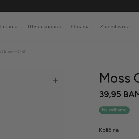
plaćanja
Utisci kupaca
O nama
Zanimljivosti
 Green – 0.5l
Moss G
39,95
BA
Na zalihama
Količina