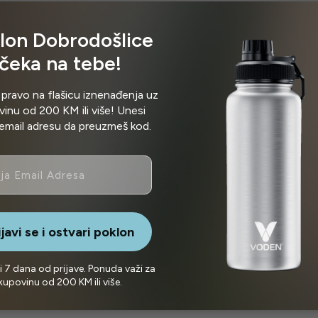
ecenziju za „Moss Green – 0.5l“
lon Dobrodošlice
i objavljena.
čeka na tebe!
 pravo na flašicu iznenađenja uz
inu od 200 KM ili više! Unesi
email adresu da preuzmeš kod.
ijavi se i ostvari poklon
i 7 dana od prijave. Ponuda važi za
kupovinu od 200 KM ili više.
ideos