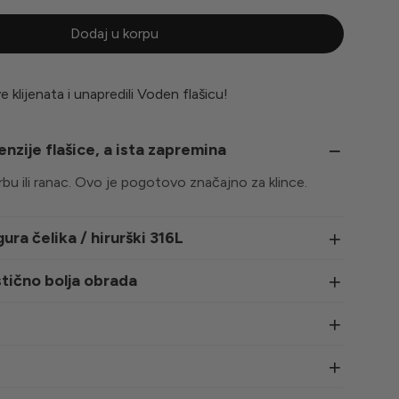
Dodaj u korpu
 klijenata i unapredili Voden flašicu!
zije flašice, a ista zapremina
rbu ili ranac. Ovo je pogotovo značajno za klince.
ra čelika / hirurški 316L
stično bolja obrada