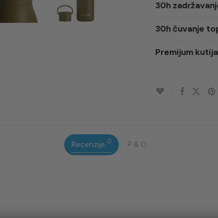
30h zadržavanj
30h čuvanje to
Premijum kutija
0
Recenzije
P & O