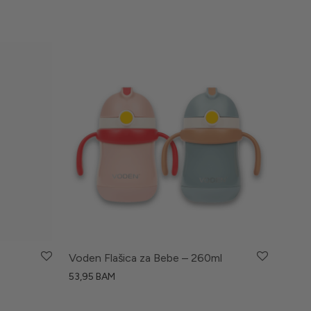
Voden Flašica za Bebe – 260ml
53,95
BAM