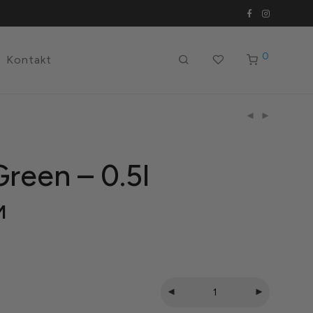
0
Kontakt
reen – 0.5l
M