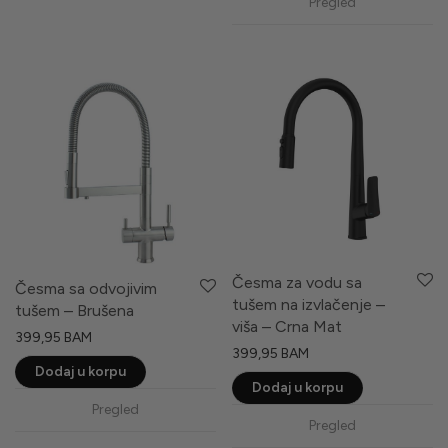
Pregled
Česma za vodu sa
Česma sa odvojivim
tušem na izvlačenje –
tušem – Brušena
viša – Crna Mat
399,95
BAM
399,95
BAM
Dodaj u korpu
Dodaj u korpu
Pregled
Pregled