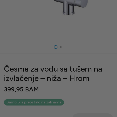
Česma za vodu sa tušem na
izvlačenje – niža – Hrom
399,95
BAM
Samo 6 je preostalo na zalihama