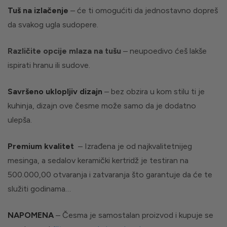
Tuš na izlačenje
– će ti omogućiti da jednostavno dopreš
da svakog ugla sudopere.
Različite opcije mlaza na tušu
– neupoedivo ćeš lakše
ispirati hranu ili sudove.
Savršeno uklopljiv dizajn
– bez obzira u kom stilu ti je
kuhinja, dizajn ove česme može samo da je dodatno
ulepša.
Premium kvalitet
– Izrađena je od najkvalitetnijeg
mesinga, a sedalov keramički kertridž je testiran na
500.000,00 otvaranja i zatvaranja što garantuje da će te
služiti godinama…
NAPOMENA
– Česma je samostalan proizvod i kupuje se