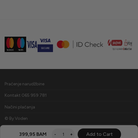
Praćenje narudžbine
Kontakt 065 959 781
Načini plaćanja
© By
Voden
399,95
BAM
Add to Cart
-
+