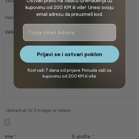
Ostvari pravo na flašicu iznenađenja uz
Vaša adresa e-pošte neće biti objavljena.
kupovinu od 200 KM ili više! Unesi svoju
email adresu da preuzmeš kod.
Vaša ocena
Email
Vaša recenzija
*
Prijavi se i ostvari poklon
Kod važi 7 dana od prijave. Ponuda važi za
kupovinu od 200 KM ili više.
Upload up to 3 images or videos
Ime
*
E-pošta
*