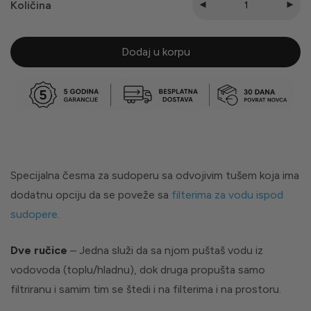
Količina
Dodaj u korpu
Specijalna česma za sudoperu sa odvojivim tušem koja ima
dodatnu opciju da se poveže sa
filterima za vodu ispod
sudopere
.
Dve ručice
– Jedna služi da sa njom puštaš vodu iz
vodovoda (toplu/hladnu), dok druga propušta samo
filtriranu i samim tim se štedi i na filterima i na prostoru.