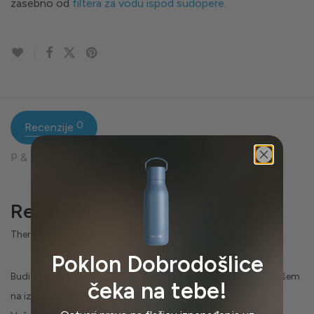
zasebno od
filtera za vodu ispod sudopere
.
0
Recenzije
P & O
Recenzije
There are no reviews yet
Poklon Dobrodošlice
Budite prvi koji će napisati recenziju za „Česma za vodu sa tušem
čeka na tebe!
na izvlačenje – niža – Hrom“