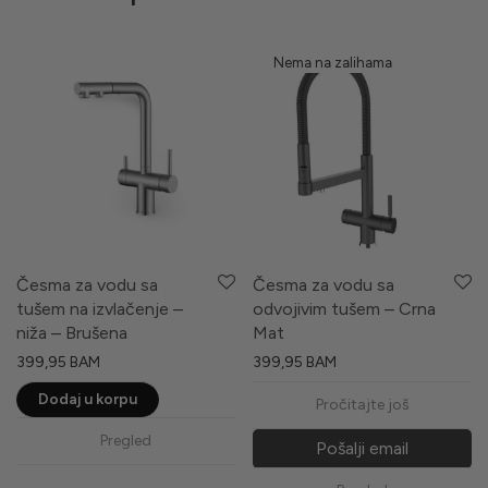
Česma za vodu sa
Česma za vodu sa
tušem na izvlačenje –
odvojivim tušem – Crna
niža – Brušena
Mat
399,95
BAM
399,95
BAM
Dodaj u korpu
Pročitajte još
Pregled
Pošalji email