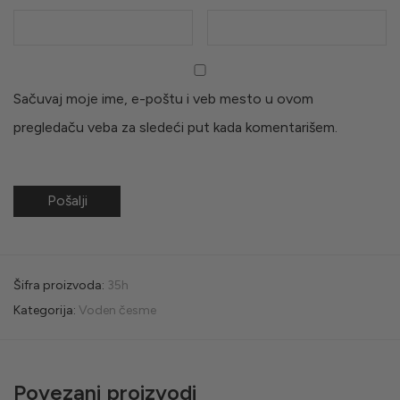
Sačuvaj moje ime, e-poštu i veb mesto u ovom
pregledaču veba za sledeći put kada komentarišem.
Šifra proizvoda:
35h
Kategorija:
Voden česme
Povezani proizvodi