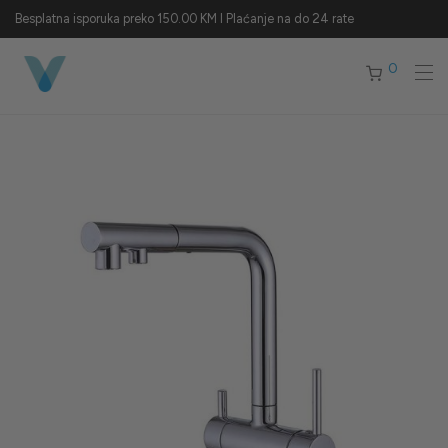
Besplatna isporuka preko 150.00 KM I Plaćanje na do 24 rate
0