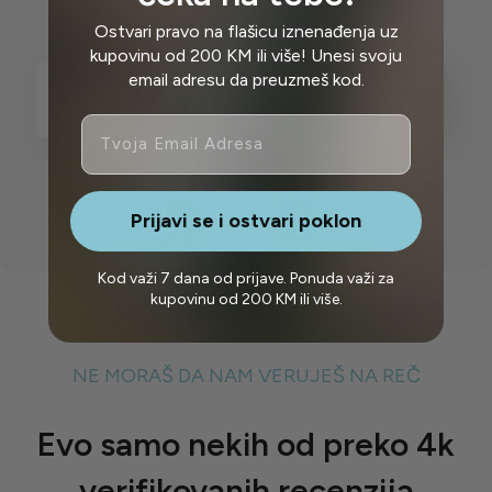
Ostvari pravo na flašicu iznenađenja uz
kupovinu od 200 KM ili više! Unesi svoju
email adresu da preuzmeš kod.
Email
Prijavi se i ostvari poklon
Kod važi 7 dana od prijave. Ponuda važi za
kupovinu od 200 KM ili više.
NE MORAŠ DA NAM VERUJEŠ NA REČ
Evo samo nekih od preko 4k
verifikovanih recenzija