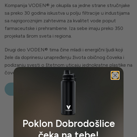
Kompanija VODEN® je okupila sa jedne strane stručnjake
sa preko 30 godina iskustva u polju filtracije u industijama
sa najrigoroznijim zahtevima za kvalitet vode poput
farmaceutske i prehrambene. Iza sebe imaju preko 350
projekata širom sveta i regiona.
Drugi deo VODEN® tima čine mladi i energični ljudi koji
žele da doprinesu unapređenju života običnog čoveka i
podizanju svesti o štetnom uticaju jednokratne plastike na
čoveka i okruženje.
Saznaj više o nama
Poklon Dobrodošlice
čeka na tebe!