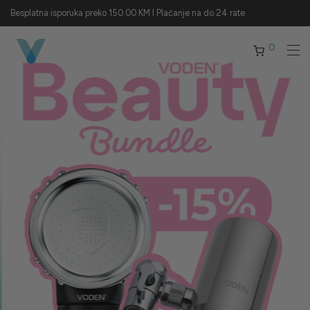
Besplatna isporuka preko 150.00 KM I Plaćanje na do 24 rate
0