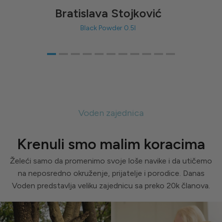
Bratislava Stojković
Black Powder 0.5l
Voden zajednica
Krenuli smo malim koracima
Želeći samo da promenimo svoje loše navike i da utičemo
na neposredno okruženje, prijatelje i porodice. Danas
Voden predstavlja veliku zajednicu sa preko 20k članova.