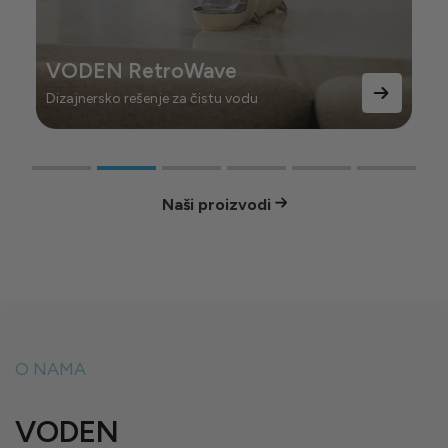
VODEN RetroWave
Dizajnersko rešenje za čistu vodu
Naši proizvodi
O NAMA
VODEN