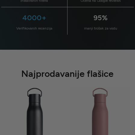
instaliranih filtera
Ocena na Google reviews
4000+
95%
Verifikovanih recenzija
manji trošak za vodu
Najprodavanije flašice