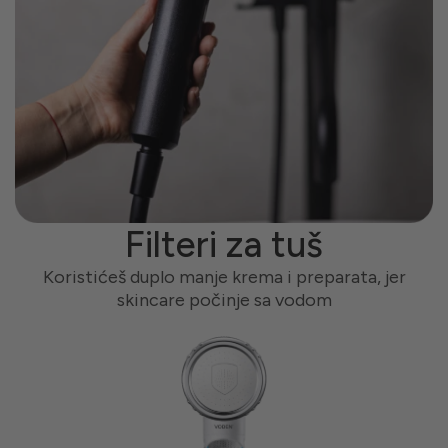
N
Filteri za tuš
,
Koristićeš duplo manje krema i preparata, jer
skincare počinje sa vodom