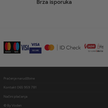
Brza isporuka
Praćenje narudžbine
Kontakt 065 959 781
Načini plaćanja
© By
Voden